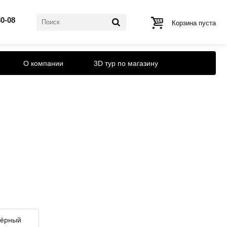
80-08
Корзина пуста
О компании
3D тур по магазину
чёрный